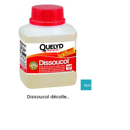
Ajouter
au
Dissoucol décolle...
panier