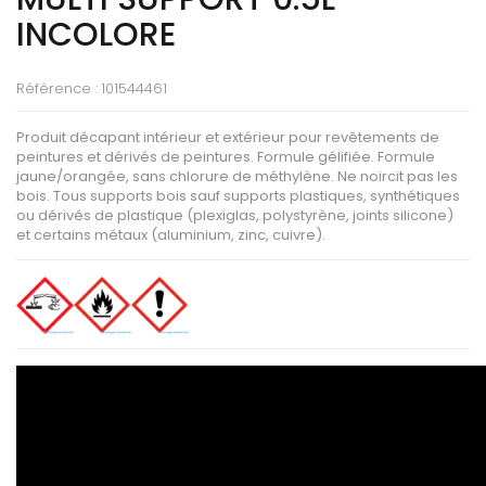
INCOLORE
Référence :
101544461
Produit décapant intérieur et extérieur pour revêtements de
peintures et dérivés de peintures. Formule gélifiée. Formule
jaune/orangée, sans chlorure de méthylène. Ne noircit pas les
bois. Tous supports bois sauf supports plastiques, synthétiques
ou dérivés de plastique (plexiglas, polystyrène, joints silicone)
et certains métaux (aluminium, zinc, cuivre).