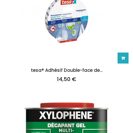
Ajoute
tesa® Adhésif Double-face de...
14,50 €
au
panie