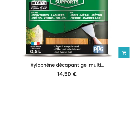
Ajoute
Xylophène décapant gel multi...
14,50 €
au
panie