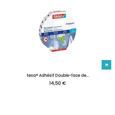
Ajoute
tesa® Adhésif Double-face de...
14,50 €
au
panie