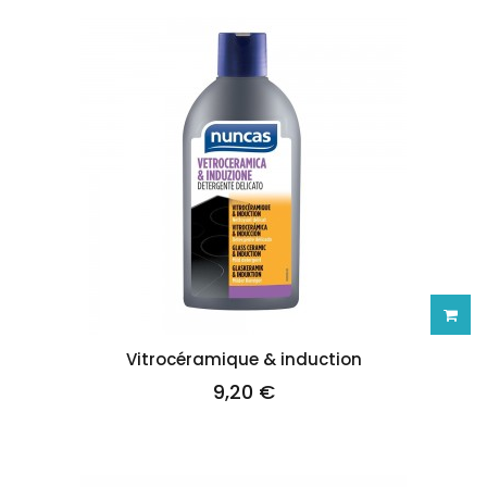
Ajoute
Vitrocéramique & induction
9,20 €
au
panie